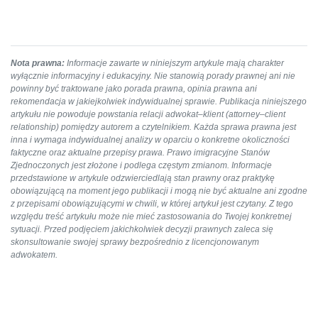
Nota prawna:
Informacje zawarte w niniejszym artykule mają charakter
wyłącznie informacyjny i edukacyjny. Nie stanowią porady prawnej ani nie
powinny być traktowane jako porada prawna, opinia prawna ani
rekomendacja w jakiejkolwiek indywidualnej sprawie. Publikacja niniejszego
artykułu nie powoduje powstania relacji adwokat–klient (attorney–client
relationship) pomiędzy autorem a czytelnikiem. Każda sprawa prawna jest
inna i wymaga indywidualnej analizy w oparciu o konkretne okoliczności
faktyczne oraz aktualne przepisy prawa. Prawo imigracyjne Stanów
Zjednoczonych jest złożone i podlega częstym zmianom. Informacje
przedstawione w artykule odzwierciedlają stan prawny oraz praktykę
obowiązującą na moment jego publikacji i mogą nie być aktualne ani zgodne
z przepisami obowiązującymi w chwili, w której artykuł jest czytany. Z tego
względu treść artykułu może nie mieć zastosowania do Twojej konkretnej
sytuacji. Przed podjęciem jakichkolwiek decyzji prawnych zaleca się
skonsultowanie swojej sprawy bezpośrednio z licencjonowanym
adwokatem.