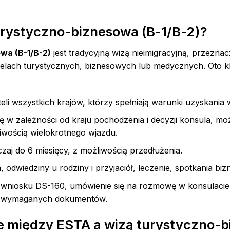
turystyczno-biznesowa (B-1/B-2)?
wa (B-1/B-2)
jest tradycyjną wizą nieimigracyjną, przezna
lach turystycznych, biznesowych lub medycznych. Oto k
li wszystkich krajów, którzy spełniają warunki uzyskania w
ę w zależności od kraju pochodzenia i decyzji konsula, mo
liwością wielokrotnego wjazdu.
aj do 6 miesięcy, z możliwością przedłużenia.
 odwiedziny u rodziny i przyjaciół, leczenie, spotkania bi
wniosku DS-160, umówienie się na rozmowę w konsulacie
ie wymaganych dokumentów.
e między ESTA a wizą turystyczno-