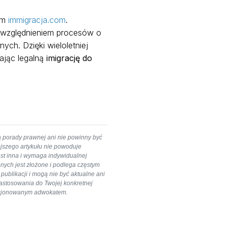
sem
immigracja.com
.
uwzględnieniem procesów o
ych. Dzięki wieloletniej
iając legalną
imigrację do
ą porady prawnej ani nie powinny być
ejszego artykułu nie powoduje
est inna i wymaga indywidualnej
nych jest złożone i podlega częstym
ublikacji i mogą nie być aktualne ani
 zastosowania do Twojej konkretnej
cencjonowanym adwokatem.