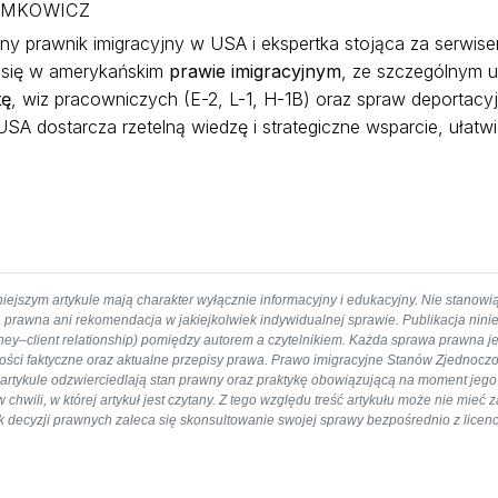
YMKOWICZ
y prawnik imigracyjny w USA i ekspertka stojąca za serwi
e się w amerykańskim
prawie imigracyjnym
, ze szczególnym 
tę
, wiz pracowniczych (E-2, L-1, H-1B) oraz spraw deportacyjn
SA dostarcza rzetelną wiedzę i strategiczne wsparcie, ułatw
iejszym artykule mają charakter wyłącznie informacyjny i edukacyjny. Nie stanowi
 prawna ani rekomendacja w jakiejkolwiek indywidualnej sprawie. Publikacja nini
orney–client relationship) pomiędzy autorem a czytelnikiem. Każda sprawa prawna j
ności faktyczne oraz aktualne przepisy prawa. Prawo imigracyjne Stanów Zjednoczo
rtykule odzwierciedlają stan prawny oraz praktykę obowiązującą na moment jego p
hwili, w której artykuł jest czytany. Z tego względu treść artykułu może nie mieć
iek decyzji prawnych zaleca się skonsultowanie swojej sprawy bezpośrednio z li