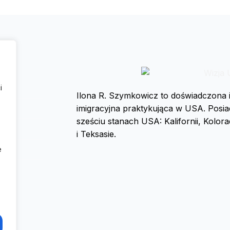
i
Ilona R. Szymkowicz
to doświadczona 
imigracyjna praktykująca w USA. Posi
,
sześciu stanach USA: Kalifornii, Kolo
i Teksasie.
e