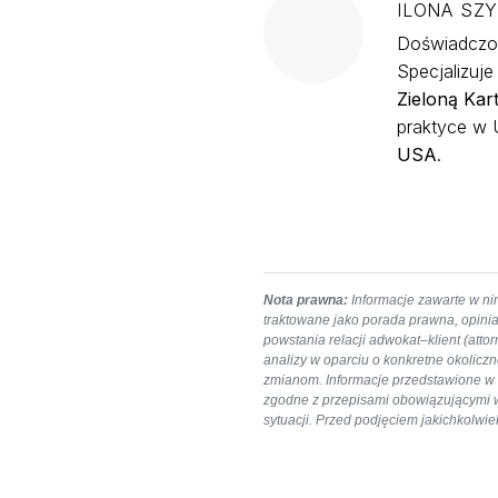
ILONA SZ
Doświadczon
Specjalizuj
Zieloną Kar
praktyce w U
USA
.
Nota prawna:
Informacje zawarte w nin
traktowane jako porada prawna, opinia
powstania relacji adwokat–klient (att
analizy w oparciu o konkretne okolicz
zmianom. Informacje przedstawione w a
zgodne z przepisami obowiązującymi w c
sytuacji. Przed podjęciem jakichkolw