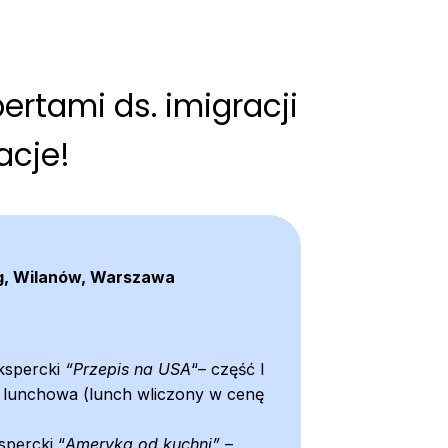
rtami ds. imigracji
acje!
g, Wilanów, Warszawa
kspercki
“Przepis na USA
“– część I
 lunchowa (lunch wliczony w cenę
spercki “
Ameryka od kuchni”
–