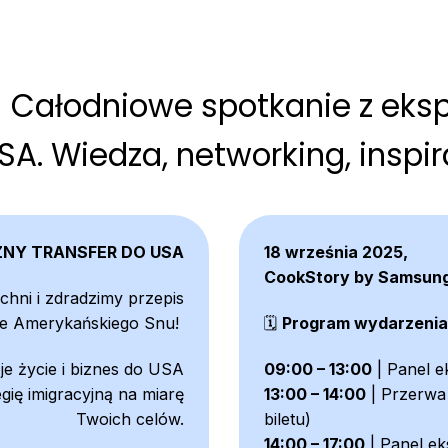
szawie
 Całodniowe spotkanie z ekspe
SA. Wiedza, networking, inspir
ZNY TRANSFER DO USA
18 września 2025,
CookStory by Samsun
hni i zdradzimy przepis
nie Amerykańskiego Snu!
🗓️
Program wydarzenia
je życie i biznes do USA
09:00 – 13:00
| Panel e
egię imigracyjną na miarę
13:00 – 14:00
| Przerwa
Twoich celów.
biletu)
14:00 – 17:00
| Panel ek