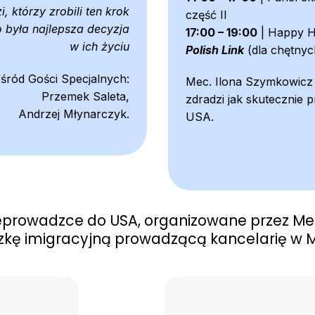
zi, którzy zrobili ten krok
część II
o była najlepsza decyzja
17:00 – 19:00
| Happy H
w ich życiu
Polish Link
(dla chętnyc
śród Gości Specjalnych:
Mec. Ilona Szymkowicz
Przemek Saleta,
zdradzi jak skutecznie p
Andrzej Młynarczyk.
USA.
prowadzce do USA, organizowane przez Mec
kę imigracyjną prowadzącą kancelarię w M