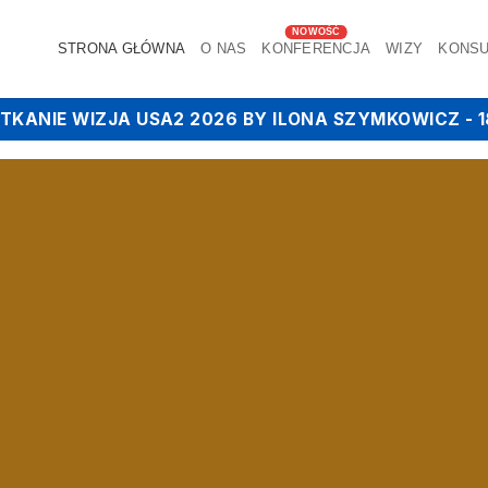
STRONA GŁÓWNA
O NAS
KONFERENCJA
WIZY
KONSU
POTKANIE WIZJA USA2 2026 BY ILONA SZYMKOWICZ -