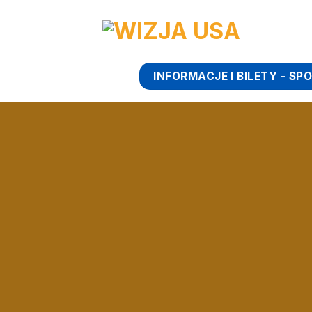
Skip
to
content
INFORMACJE I BILETY - S