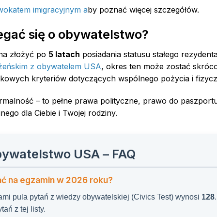
wokatem imigracyjnym a
by poznać więcej szczegółów.
egać się o obywatelstwo?
na złożyć po
5 latach
posiadania statusu stałego rezydenta
żeńskim z obywatelem USA
, okres ten może zostać skró
tkowych kryteriów dotyczących wspólnego pożycia i fizyc
 formalność – to pełne prawa polityczne, prawo do paszpor
jnego dla Ciebie i Twojej rodziny.
bywatelstwo USA – FAQ
nać na egzamin w 2026 roku?
i pula pytań z wiedzy obywatelskiej (Civics Test) wynosi
128
ań z tej listy.