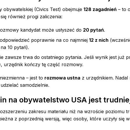
 obywatelskiej (Civics Test) obejmuje
128 zagadnień
– to o
 się również progi zaliczenia:
ozmowy kandydat może usłyszeć do
20 pytań
.
odpowiedzieć poprawnie na co najmniej
12 z nich
(wcześnie
na 10 pytań).
e zawsze trwa do ostatniego pytania. Jeśli wynik jest już 
, urzędnik kończy tę część rozmowy.
iezmienna – jest to
rozmowa ustna
z urzędnikiem. Nadal 
udzielać samodzielnie.
n na obywatelstwo USA jest trudnie
rozszerzeniu zakresu materiału niż na wzroście poziomu t
ieżna z poprzednią wersją, więc osoby, które uczyły się wc