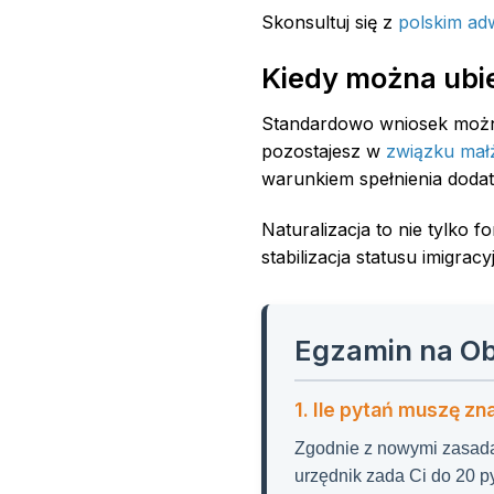
Skonsultuj się z
polskim ad
Kiedy można ubi
Standardowo wniosek moż
pozostajesz w
związku mał
warunkiem spełnienia doda
Naturalizacja to nie tylko
stabilizacja statusu imigracy
Egzamin na O
1. Ile pytań muszę z
Zgodnie z nowymi zasadam
urzędnik zada Ci do 20 pyt