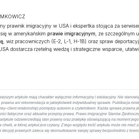
YMKOWICZ
y prawnik imigracyjny w USA i ekspertka stojąca za serwi
e się w amerykańskim
prawie imigracyjnym
, ze szczególnym 
tę
, wiz pracowniczych (E-2, L-1, H-1B) oraz spraw deportacyjn
SA dostarcza rzetelną wiedzę i strategiczne wsparcie, ułatw
iejszym artykule mają charakter wyłącznie informacyjny i edukacyjny. Nie stanowi
 prawna ani rekomendacja w jakiejkolwiek indywidualnej sprawie. Publikacja nini
orney–client relationship) pomiędzy autorem a czytelnikiem. Każda sprawa prawna j
ności faktyczne oraz aktualne przepisy prawa. Prawo imigracyjne Stanów Zjednoczo
rtykule odzwierciedlają stan prawny oraz praktykę obowiązującą na moment jego p
hwili, w której artykuł jest czytany. Z tego względu treść artykułu może nie mieć
iek decyzji prawnych zaleca się skonsultowanie swojej sprawy bezpośrednio z li