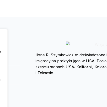
i
Ilona R. Szymkowicz
to doświadczona 
imigracyjna praktykująca w USA. Posi
,
sześciu stanach USA: Kalifornii, Kolo
i Teksasie.
e