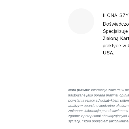
ILONA SZ
Doświadczon
Specjalizuj
Zieloną Kar
praktyce w U
USA
.
Nota prawna:
Informacje zawarte w nin
traktowane jako porada prawna, opinia
powstania relacji adwokat–klient (att
analizy w oparciu o konkretne okolicz
zmianom. Informacje przedstawione w a
zgodne z przepisami obowiązującymi w c
sytuacji. Przed podjęciem jakichkolw