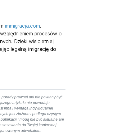
sem
immigracja.com
.
uwzględnieniem procesów o
ych. Dzięki wieloletniej
iając legalną
imigrację do
ą porady prawnej ani nie powinny być
ejszego artykułu nie powoduje
est inna i wymaga indywidualnej
nych jest złożone i podlega częstym
ublikacji i mogą nie być aktualne ani
 zastosowania do Twojej konkretnej
cencjonowanym adwokatem.