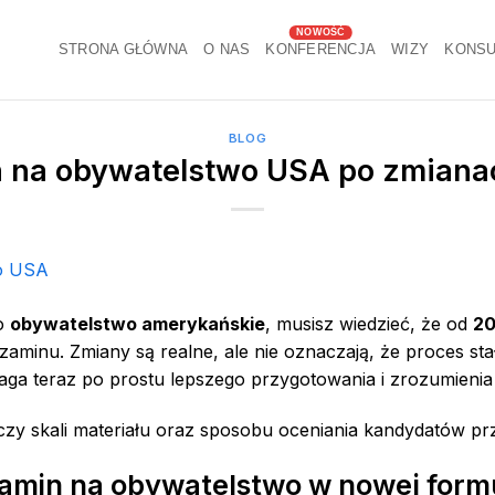
STRONA GŁÓWNA
O NAS
KONFERENCJA
WIZY
KONSU
BLOG
 na obywatelstwo USA po zmiana
 o
obywatelstwo amerykańskie
, musisz wiedzieć, że od
20
minu. Zmiany są realne, ale nie oznaczają, że proces stał
aga teraz po prostu lepszego przygotowania i zrozumienia 
czy skali materiału oraz sposobu oceniania kandydatów p
amin na obywatelstwo w nowej form