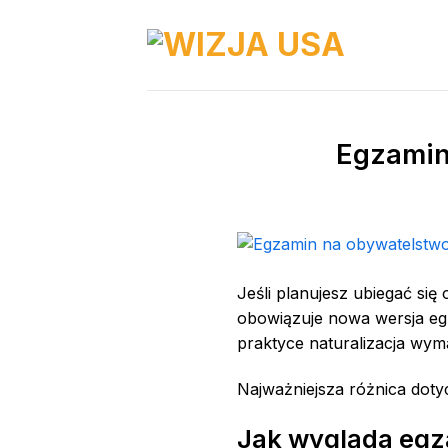
Skip
to
content
Egzamin
Jeśli planujesz ubiegać się
obowiązuje nowa wersja egza
praktyce naturalizacja wym
Najważniejsza różnica doty
Jak wygląda egz