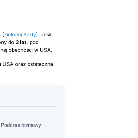
 (
Zielonej Karty)
. Jeśli
cony do
3 lat
, pod
znej obecności w USA.
tu USA oraz ostateczna
. Podczas rozmowy