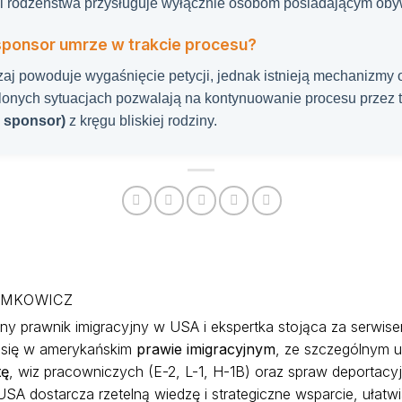
i rodzeństwa przysługuje wyłącznie osobom posiadającym oby
li sponsor umrze w trakcie procesu?
j powoduje wygaśnięcie petycji, jednak istnieją mechanizmy 
eślonych sytuacjach pozwalają na kontynuowanie procesu przez 
e sponsor)
z kręgu bliskiej rodziny.
YMKOWICZ
y prawnik imigracyjny w USA i ekspertka stojąca za serwi
e się w amerykańskim
prawie imigracyjnym
, ze szczególnym 
tę
, wiz pracowniczych (E-2, L-1, H-1B) oraz spraw deportacyjn
SA dostarcza rzetelną wiedzę i strategiczne wsparcie, ułatw