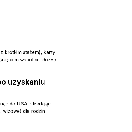
z krótkim stażem), karty
śnięciem wspólnie złożyć
po uzyskaniu
ągnąć do USA, składając
jki wizowe) dla rodzin