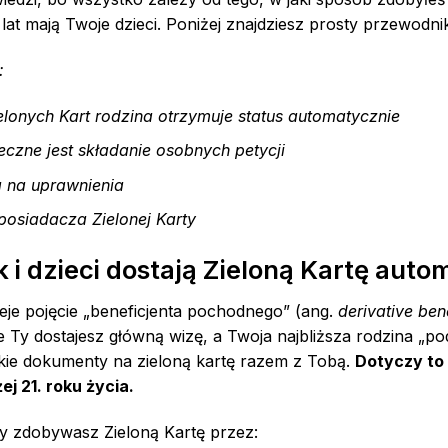
e lat mają Twoje dzieci. Poniżej znajdziesz prosty przewodnik,
:
elonych Kart rodzina otrzymuje status automatycznie
eczne jest składanie osobnych petycji
 na uprawnienia
posiadacza Zielonej Karty
k i dzieci dostają Zieloną Kartę aut
ieje pojęcie „beneficjenta pochodnego” (ang.
derivative ben
że Ty dostajesz główną wizę, a Twoja najbliższa rodzina „po
kie dokumenty na zieloną kartę razem z Tobą.
Dotyczy to
j 21. roku życia.
gdy zdobywasz Zieloną Kartę przez: