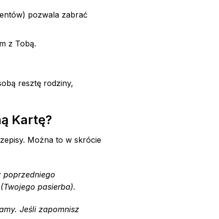
lentów) pozwala zabrać
em z Tobą.
sobą resztę rodziny,
ną Kartę?
zepisy. Można to w skrócie
z poprzedniego
 (Twojego pasierba).
amy. Jeśli zapomnisz