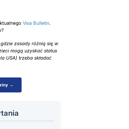
aktualnego
Visa Bulletin
.
o?
 gdzie zasady różnią się w
zieci mogą uzyskać status
ela USA) trzeba składać
ziny →
tania