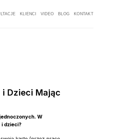
LTACJE
KLIENCI
VIDEO
BLOG
KONTAKT
i Dzieci Mając
 Zjednoczonych. W
i dzieci?
 swoją kartę (przez pracę,