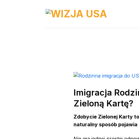
Skip
to
content
Imigracja Rodzi
Zieloną Kartę?
Zdobycie Zielonej Karty 
naturalny sposób pojawia s
Nie ma jednej prostej odpow