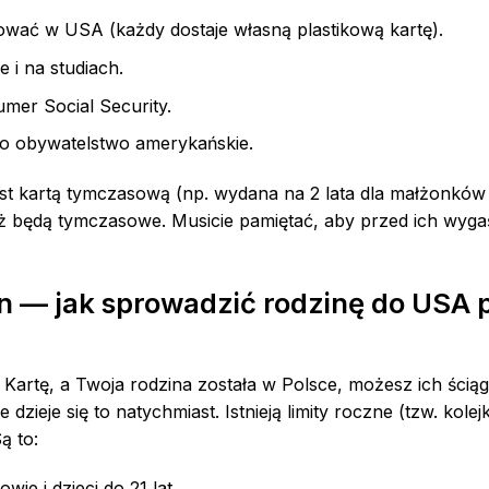
cować w USA (każdy dostaje własną plastikową kartę).
 i na studiach.
mer Social Security.
ę o obywatelstwo amerykańskie.
est kartą tymczasową (np. wydana na 2 lata dla małżonków 
ż będą tymczasowe. Musicie pamiętać, aby przed ich wyga
in — jak sprowadzić rodzinę do USA 
ą Kartę, a Twoja rodzina została w Polsce, możesz ich ści
ie dzieje się to natychmiast. Istnieją limity roczne (tzw. kole
ą to:
ie i dzieci do 21 lat.