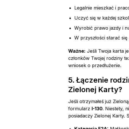
Legalnie mieszkać i pra
Uczyć się w każdej szkole
Wyrobić prawo jazdy i nu
W przyszłości starać si
Ważne:
Jeśli Twoja karta j
członków Twojej rodziny te
wniosek o przedłużenie.
5. Łączenie rodz
Zielonej Karty?
Jeśli otrzymałeś już Zielon
formularz
I-130
. Niestety, n
posiadaczy Zielonej Karty. S
Kategoria F2A:
Małżonkow