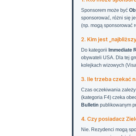
Sponsorem może być
Ob
sponsorować, różni się j
(np. mogą sponsorować r
2. Kim jest „najbliżs
Do kategorii
Immediate R
obywateli USA. Dla tej g
kolejkach wizowych (Visa 
3. Ile trzeba czekać 
Czas oczekiwania zależy
(kategoria F4) czeka obe
Bulletin
publikowanym pr
4. Czy posiadacz Zi
Nie. Rezydenci mogą sp