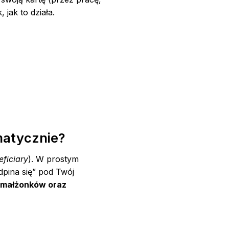
 jak to działa.
omatycznie?
eficiary
). W prostym
dpina się” pod Twój
 małżonków oraz