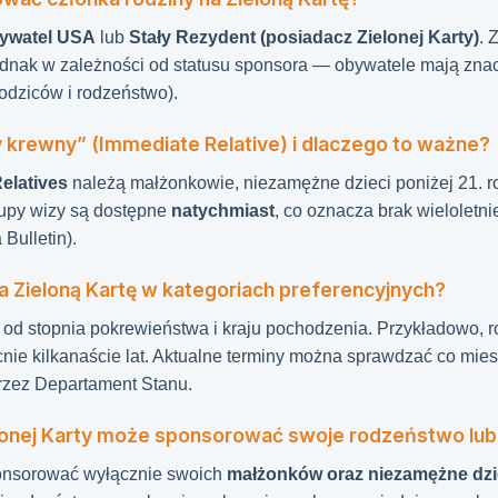
ywatel USA
lub
Stały Rezydent (posiadacz Zielonej Karty)
. 
ednak w zależności od statusu sponsora — obywatele mają zna
odziców i rodzeństwo).
zy krewny” (Immediate Relative) i dlaczego to ważne?
elatives
należą małżonkowie, niezamężne dzieci poniżej 21. ro
rupy wizy są dostępne
natychmiast
, co oznacza brak wieloletn
Bulletin).
na Zieloną Kartę w kategoriach preferencyjnych?
 od stopnia pokrewieństwa i kraju pochodzenia. Przykładowo,
cnie kilkanaście lat. Aktualne terminy można sprawdzać co mi
zez Departament Stanu.
elonej Karty może sponsorować swoje rodzeństwo lu
onsorować wyłącznie swoich
małżonków oraz niezamężne dzi