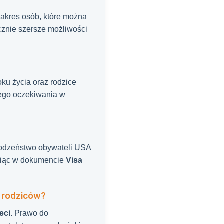
Zakres osób, które można
cznie szersze możliwości
ku życia oraz rodzice
iego oczekiwania w
 rodzeństwo obywateli USA
esiąc w dokumencie
Visa
b rodziców?
eci
. Prawo do