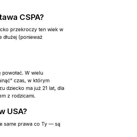
ustawa CSPA?
iecko przekroczy ten wiek w
ie dłużej (ponieważ
ę powołać. W wielu
inąć” czas, w którym
u dziecko ma już 21 lat, dla
em z rodzicami.
 w USA?
 te same prawa co Ty — są