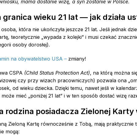
wniosku, mama dostanie wizę, a syn zostanie w Polsce.
a granica wieku 21 lat — jak działa 
soba, która nie ukończyła jeszcze 21 lat. Jeśli jednak dz
artę, teoretycznie „wypada z kolejki” i musi czekać znaczn
egorii osoby dorosłej).
amin na obywatelstwo USA –
zmiany!
stawa CSPA
(Child Status Protection Act)
, na którą można si
i wizowej czy przy wizach pracowniczych) pozwala ona „om
sek, od wieku dziecka. Dzięki temu, nawet jeśli w kalendarz
 może mieć „poniżej 21 lat” i w ten sposób dostać wizę raz
a rodzina posiadacza Zielonej Karty
staną Zieloną Kartę równocześnie z Tobą, mają praktycznie
nie mogą: