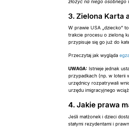
złożyć na niego osobnego 
3. Zielona Karta 
W prawie USA „dziecko” to o
trakcie procesu o zieloną k
przypisuje się go już do kat
Przeczytaj jak wygląda
egz
UWAGA:
Istnieje jednak u
przypadkach (np. w loteri
urzędnicy rozpatrywali wnio
urzędu imigracyjnego wciąż
4. Jakie prawa m
Jeśli małżonek i dzieci do
stałymi rezydentami i praw