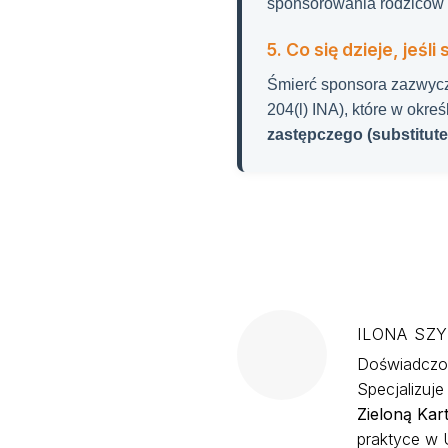
sponsorowania rodziców 
5. Co się dzieje, jeś
Śmierć sponsora zazwycza
204(l) INA), które w okr
zastępczego (substitut
ILONA SZ
Doświadczon
Specjalizuj
Zieloną Kar
praktyce w U