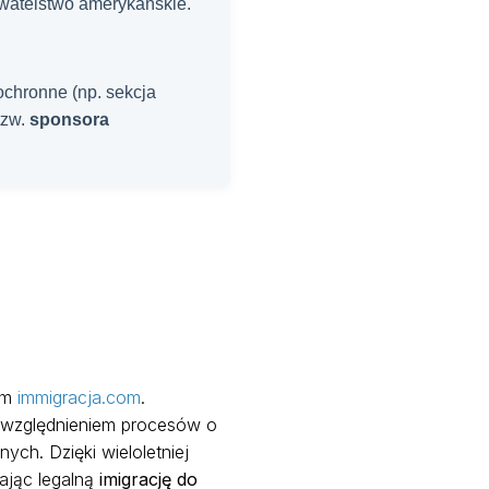
watelstwo amerykańskie.
ochronne (np. sekcja
tzw.
sponsora
sem
immigracja.com
.
uwzględnieniem procesów o
ych. Dzięki wieloletniej
iając legalną
imigrację do