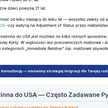
e dzieci powyżej 21 lat.
sić od kilku miesięcy do kilku lat — wszystko zależy od 
CIS
-czy wpłyną na Adjustment of Status przez małżeństw
rodzinna do USA jest możliwa na kilka różnych sposobów,
elonej Karty. W większości wiz pracowniczych małżonek i d
w kategoriach „Immediate Relative” (np. małżonek obywat
konsultację — omówimy strategię imigracji dla Twojej rod
zinna do USA — Często Zadawane Py
wać członka rodziny na Zieloną Kartę?