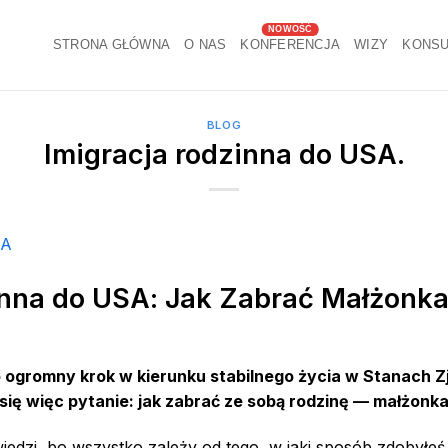
STRONA GŁÓWNA
O NAS
KONFERENCJA
WIZY
KONSU
BLOG
Imigracja rodzinna do USA.
nna do USA: Jak Zabrać Małżonka 
to ogromny krok w kierunku stabilnego życia w Stanach
ię więc pytanie: jak zabrać ze sobą rodzinę — małżonka 
iedzi, bo wszystko zależy od tego, w jaki sposób zdobyłeś