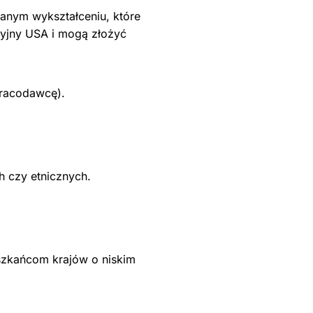
nym wykształceniu, które
cyjny USA i mogą złożyć
pracodawcę).
h czy etnicznych.
eszkańcom krajów o niskim