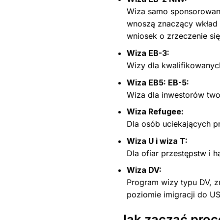
Wiza samo sponsorowana
wnoszą znaczący wkład w
wniosek o zrzeczenie się
Wiza EB-3:
Wizy dla kwalifikowanyc
Wiza EB5: EB-5:
Wiza dla inwestorów two
Wiza Refugee:
Dla osób uciekających p
Wiza U i wiza T:
Dla ofiar przestępstw i h
Wiza DV:
Program wizy typu DV, zn
poziomie imigracji do U
Jak zacząć proce