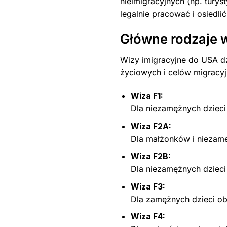
nieimigracyjnych (np. tury
legalnie pracować i osiedlić
Główne rodzaje 
Wizy imigracyjne do USA dzi
życiowych i celów migracyj
Wiza F1:
Dla niezamężnych dzieci
Wiza F2A:
Dla małżonków i niezamęż
Wiza F2B:
Dla niezamężnych dzieci
Wiza F3:
Dla zamężnych dzieci ob
Wiza F4: