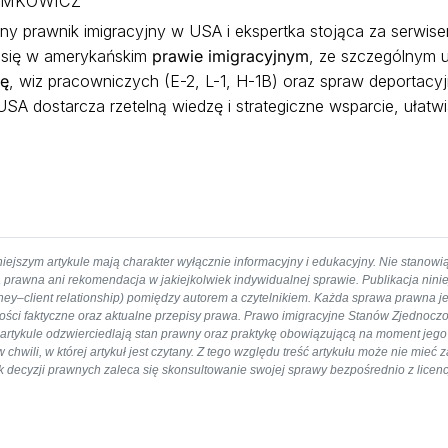
YMKOWICZ
y prawnik imigracyjny w USA i ekspertka stojąca za serwi
e się w amerykańskim
prawie imigracyjnym
, ze szczególnym 
tę
, wiz pracowniczych (E-2, L-1, H-1B) oraz spraw deportacyjn
SA dostarcza rzetelną wiedzę i strategiczne wsparcie, ułatw
iejszym artykule mają charakter wyłącznie informacyjny i edukacyjny. Nie stanowi
 prawna ani rekomendacja w jakiejkolwiek indywidualnej sprawie. Publikacja nini
orney–client relationship) pomiędzy autorem a czytelnikiem. Każda sprawa prawna j
ności faktyczne oraz aktualne przepisy prawa. Prawo imigracyjne Stanów Zjednoczo
rtykule odzwierciedlają stan prawny oraz praktykę obowiązującą na moment jego p
hwili, w której artykuł jest czytany. Z tego względu treść artykułu może nie mieć
iek decyzji prawnych zaleca się skonsultowanie swojej sprawy bezpośrednio z li