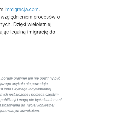
sem
immigracja.com
.
uwzględnieniem procesów o
ych. Dzięki wieloletniej
iając legalną
imigrację do
ą porady prawnej ani nie powinny być
ejszego artykułu nie powoduje
est inna i wymaga indywidualnej
nych jest złożone i podlega częstym
ublikacji i mogą nie być aktualne ani
 zastosowania do Twojej konkretnej
cencjonowanym adwokatem.