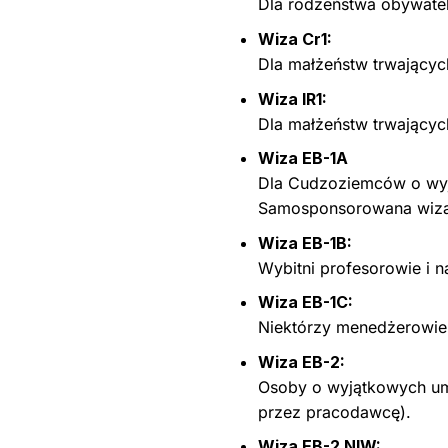
Dla rodzeństwa obywatel
Wiza Cr1:
Dla małżeństw trwającyc
Wiza IR1:
Dla małżeństw trwających 
Wiza EB-1A
Dla Cudzoziemców o wyją
Samosponsorowana wiza i
Wiza EB-1B:
Wybitni profesorowie i
Wiza EB-1C:
Niektórzy menedżerowie
Wiza EB-2:
Osoby o wyjątkowych um
przez pracodawcę).
Wiza EB-2 NIW: