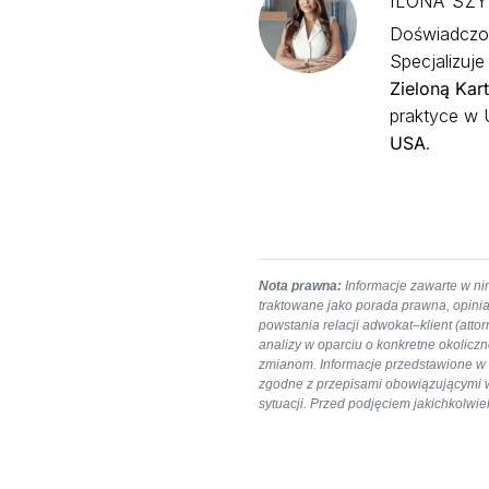
ILONA SZ
Doświadczon
Specjalizuj
Zieloną Kar
praktyce w U
USA
.
Nota prawna:
Informacje zawarte w nin
traktowane jako porada prawna, opinia
powstania relacji adwokat–klient (att
analizy w oparciu o konkretne okolicz
zmianom. Informacje przedstawione w a
zgodne z przepisami obowiązującymi w c
sytuacji. Przed podjęciem jakichkolw