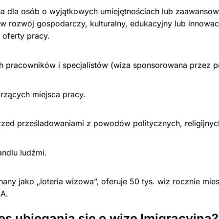
 dla osób o wyjątkowych umiejętnościach lub zaawansowa
 rozwój gospodarczy, kulturalny, edukacyjny lub innowa
 oferty pracy.
h pracowników i specjalistów (wiza sponsorowana przez 
rzących miejsca pracy.
rzed prześladowaniami z powodów politycznych, religijnyc
andlu ludźmi.
any jako „loteria wizowa”, oferuje 50 tys. wiz rocznie mi
SA.
s ubiegania się o wizę Imigracyjną?