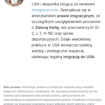
USA i ekspertka stojąca za serwisem
immigracja.com
. Specjalizuje się w
amerykańskim
prawie imigracyjnym
, ze
szczególnym uwzględnieniem procesów
o
Zieloną Kartę
, wiz pracowniczych (E-
2, L-1, H-1B) oraz spraw
deportacyjnych. Dzięki wieloletniej
praktyce w USA dostarcza rzetelną
wiedzę i strategiczne wsparcie,
ułatwiając legalną
imigrację do USA
.
Nota prawna:
Informacje zawarte w niniejszym artykule mają charakter
wyłącznie informacyjny i edukacyjny. Nie stanowią porady prawnej ani nie
powinny być traktowane jako porada prawna, opinia prawna ani
rekomendacja w jakiejkolwiek indywidualnej sprawie. Publikacja niniejszego
artykułu nie powoduje powstania relacji adwokat–klient (attorney–client