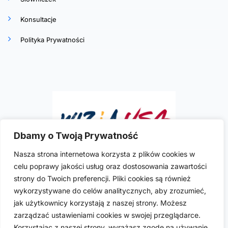
Konsultacje
Polityka Prywatności
Dbamy o Twoją Prywatność
Nasza strona internetowa korzysta z plików cookies w
celu poprawy jakości usług oraz dostosowania zawartości
Ilona R. Szymkowicz
to doświadczona i
strony do Twoich preferencji. Pliki cookies są również
wykwalifikowana polska prawniczka imigracyjna
wykorzystywane do celów analitycznych, aby zrozumieć,
praktykująca w USA. Posiada licencje do wykonywania
jak użytkownicy korzystają z naszej strony. Możesz
zawodu w sześciu stanach USA: Kalifornii, Kolorado,
zarządzać ustawieniami cookies w swojej przeglądarce.
Florydzie, Nevadzie, Nowym Jorku i Teksasie.
Korzystając z naszej strony, wyrażasz zgodę na używanie