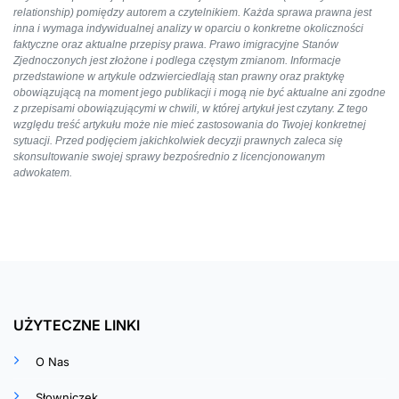
relationship) pomiędzy autorem a czytelnikiem. Każda sprawa prawna jest
inna i wymaga indywidualnej analizy w oparciu o konkretne okoliczności
faktyczne oraz aktualne przepisy prawa. Prawo imigracyjne Stanów
Zjednoczonych jest złożone i podlega częstym zmianom. Informacje
przedstawione w artykule odzwierciedlają stan prawny oraz praktykę
obowiązującą na moment jego publikacji i mogą nie być aktualne ani zgodne
z przepisami obowiązującymi w chwili, w której artykuł jest czytany. Z tego
względu treść artykułu może nie mieć zastosowania do Twojej konkretnej
sytuacji. Przed podjęciem jakichkolwiek decyzji prawnych zaleca się
skonsultowanie swojej sprawy bezpośrednio z licencjonowanym
adwokatem.
UŻYTECZNE LINKI
O Nas
Słowniczek