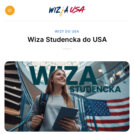
Skip
to
content
WIZY DO USA
Wiza Studencka do USA