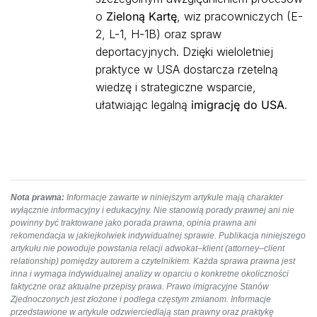
o
Zieloną Kartę
, wiz pracowniczych (E-
2, L-1, H-1B) oraz spraw
deportacyjnych. Dzięki wieloletniej
praktyce w USA dostarcza rzetelną
wiedzę i strategiczne wsparcie,
ułatwiając legalną
imigrację do USA
.
Nota prawna:
Informacje zawarte w niniejszym artykule mają charakter
wyłącznie informacyjny i edukacyjny. Nie stanowią porady prawnej ani nie
powinny być traktowane jako porada prawna, opinia prawna ani
rekomendacja w jakiejkolwiek indywidualnej sprawie. Publikacja niniejszego
artykułu nie powoduje powstania relacji adwokat–klient (attorney–client
relationship) pomiędzy autorem a czytelnikiem. Każda sprawa prawna jest
inna i wymaga indywidualnej analizy w oparciu o konkretne okoliczności
faktyczne oraz aktualne przepisy prawa. Prawo imigracyjne Stanów
Zjednoczonych jest złożone i podlega częstym zmianom. Informacje
przedstawione w artykule odzwierciedlają stan prawny oraz praktykę