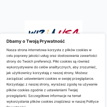
Dbamy o Twoją Prywatność
Nasza strona internetowa korzysta z plików cookies w
celu poprawy jakości usług oraz dostosowania zawartości
Ilona R. Szymkowicz
to doświadczona i
strony do Twoich preferencji. Pliki cookies są również
wykwalifikowana polska prawniczka imigracyjna
wykorzystywane do celów analitycznych, aby zrozumieć,
praktykująca w USA. Posiada licencje do wykonywania
jak użytkownicy korzystają z naszej strony. Możesz
zawodu w sześciu stanach USA: Kalifornii, Kolorado,
zarządzać ustawieniami cookies w swojej przeglądarce.
Florydzie, Nevadzie, Nowym Jorku i Teksasie.
Korzystając z naszej strony, wyrażasz zgodę na używanie
plików cookies zgodnie z ustawieniami Twojej
przeglądarki. Szczegółowe informacje na temat
wykorzystania plików cookies znajdziesz w naszej Polityce