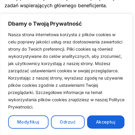
zadań wspierających głównego beneficjenta.
5. Kontrakt ze sponsorem
Dbamy o Twoją Prywatność
Nasza strona internetowa korzysta z plików cookies w
Aby ubiegać się o wizę O-1, kluczowym elementem
celu poprawy jakości usług oraz dostosowania zawartości
jest posiadanie ważnego kontraktu z pracodawcą lub
strony do Twoich preferencji. Pliki cookies są również
agentem, który potwierdzi zatrudnienie w Stanach
wykorzystywane do celów analitycznych, aby zrozumieć,
Zjednoczonych. Kontrakt ten musi być zawarty przed
jak użytkownicy korzystają z naszej strony. Możesz
złożeniem petycji o wizę i powinien jasno określać
zarządzać ustawieniami cookies w swojej przeglądarce.
warunki zatrudnienia, w tym obowiązki,
Korzystając z naszej strony, wyrażasz zgodę na używanie
wynagrodzenie oraz czas trwania kontraktu. W
plików cookies zgodnie z ustawieniami Twojej
niektórych przypadkach, zamiast formalnego
przeglądarki. Szczegółowe informacje na temat
kontraktu, można przedłożyć dokładny opis ustaleń
wykorzystania plików cookies znajdziesz w naszej Polityce
ustnych, które spełniają podobne wymagania. Ważne
Prywatności.
jest, aby kontrakt lub ustalenia były szczegółowo
opisane, ponieważ stanowią one jedno z głównych
Modyfikuj
Odrzuć
Akceptuj
kryteriów, na podstawie których ocenia się zasadność
wniosku o wizę O-1.