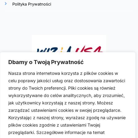
Polityka Prywatności
Dbamy o Twoją Prywatność
Nasza strona internetowa korzysta z plików cookies w
celu poprawy jakości usług oraz dostosowania zawartości
Ilona R. Szymkowicz
to doświadczona i
strony do Twoich preferencji. Pliki cookies są również
wykwalifikowana polska prawniczka imigracyjna
wykorzystywane do celów analitycznych, aby zrozumieć,
praktykująca w USA. Posiada licencje do wykonywania
jak użytkownicy korzystają z naszej strony. Możesz
zawodu w sześciu stanach USA: Kalifornii, Kolorado,
zarządzać ustawieniami cookies w swojej przeglądarce.
Florydzie, Nevadzie, Nowym Jorku i Teksasie.
Korzystając z naszej strony, wyrażasz zgodę na używanie
plików cookies zgodnie z ustawieniami Twojej
przeglądarki. Szczegółowe informacje na temat