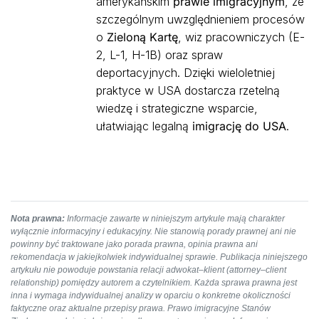
amerykańskim
prawie imigracyjnym
, ze
szczególnym uwzględnieniem procesów
o
Zieloną Kartę
, wiz pracowniczych (E-
2, L-1, H-1B) oraz spraw
deportacyjnych. Dzięki wieloletniej
praktyce w USA dostarcza rzetelną
wiedzę i strategiczne wsparcie,
ułatwiając legalną
imigrację do USA
.
Nota prawna:
Informacje zawarte w niniejszym artykule mają charakter
wyłącznie informacyjny i edukacyjny. Nie stanowią porady prawnej ani nie
powinny być traktowane jako porada prawna, opinia prawna ani
rekomendacja w jakiejkolwiek indywidualnej sprawie. Publikacja niniejszego
artykułu nie powoduje powstania relacji adwokat–klient (attorney–client
relationship) pomiędzy autorem a czytelnikiem. Każda sprawa prawna jest
inna i wymaga indywidualnej analizy w oparciu o konkretne okoliczności
faktyczne oraz aktualne przepisy prawa. Prawo imigracyjne Stanów