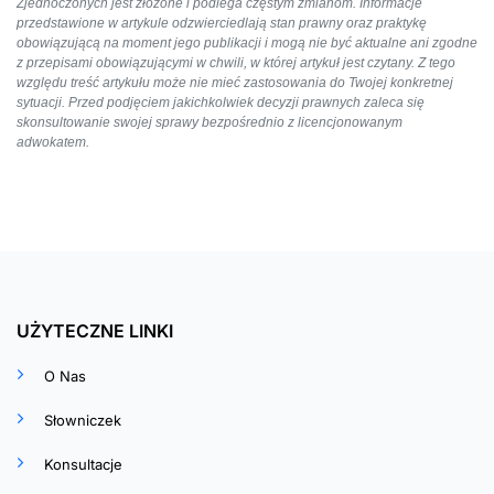
Zjednoczonych jest złożone i podlega częstym zmianom. Informacje
przedstawione w artykule odzwierciedlają stan prawny oraz praktykę
obowiązującą na moment jego publikacji i mogą nie być aktualne ani zgodne
z przepisami obowiązującymi w chwili, w której artykuł jest czytany. Z tego
względu treść artykułu może nie mieć zastosowania do Twojej konkretnej
sytuacji. Przed podjęciem jakichkolwiek decyzji prawnych zaleca się
skonsultowanie swojej sprawy bezpośrednio z licencjonowanym
adwokatem.
UŻYTECZNE LINKI
O Nas
Słowniczek
Konsultacje