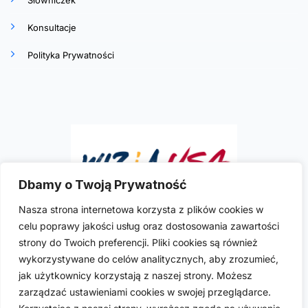
Słowniczek
Konsultacje
Polityka Prywatności
Dbamy o Twoją Prywatność
Nasza strona internetowa korzysta z plików cookies w
celu poprawy jakości usług oraz dostosowania zawartości
Ilona R. Szymkowicz
to doświadczona i
strony do Twoich preferencji. Pliki cookies są również
wykwalifikowana polska prawniczka imigracyjna
wykorzystywane do celów analitycznych, aby zrozumieć,
praktykująca w USA. Posiada licencje do wykonywania
jak użytkownicy korzystają z naszej strony. Możesz
zawodu w sześciu stanach USA: Kalifornii, Kolorado,
zarządzać ustawieniami cookies w swojej przeglądarce.
Florydzie, Nevadzie, Nowym Jorku i Teksasie.