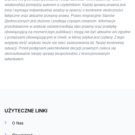
relationship) pomiędzy autorem a czytelnikiem. Każda sprawa prawna jest
inna i wymaga indywidualnej analizy w oparciu o konkretne okoliczności
faktyczne oraz aktualne przepisy prawa. Prawo imigracyjne Stanów
Zjednoczonych jest złożone i podlega częstym zmianom. Informacje
przedstawione w artykule odzwierciedlają stan prawny oraz praktykę
obowiązującą na moment jego publikacji i mogą nie być aktualne ani zgodne
z przepisami obowiązującymi w chwili, w której artykuł jest czytany. Z tego
względu treść artykułu może nie mieć zastosowania do Twojej konkretnej
sytuacji. Przed podjęciem jakichkolwiek decyzji prawnych zaleca się
skonsultowanie swojej sprawy bezpośrednio z licencjonowanym
adwokatem.
UŻYTECZNE LINKI
O Nas