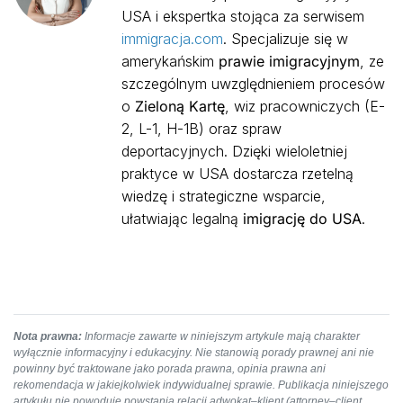
USA i ekspertka stojąca za serwisem
immigracja.com
. Specjalizuje się w
amerykańskim
prawie imigracyjnym
, ze
szczególnym uwzględnieniem procesów
o
Zieloną Kartę
, wiz pracowniczych (E-
2, L-1, H-1B) oraz spraw
deportacyjnych. Dzięki wieloletniej
praktyce w USA dostarcza rzetelną
wiedzę i strategiczne wsparcie,
ułatwiając legalną
imigrację do USA
.
Nota prawna:
Informacje zawarte w niniejszym artykule mają charakter
wyłącznie informacyjny i edukacyjny. Nie stanowią porady prawnej ani nie
powinny być traktowane jako porada prawna, opinia prawna ani
rekomendacja w jakiejkolwiek indywidualnej sprawie. Publikacja niniejszego
artykułu nie powoduje powstania relacji adwokat–klient (attorney–client