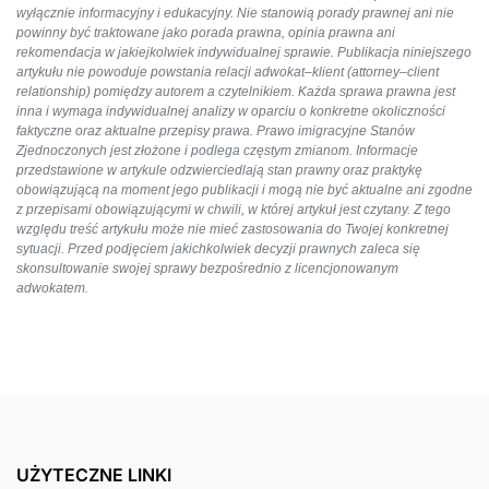
wyłącznie informacyjny i edukacyjny. Nie stanowią porady prawnej ani nie
powinny być traktowane jako porada prawna, opinia prawna ani
rekomendacja w jakiejkolwiek indywidualnej sprawie. Publikacja niniejszego
artykułu nie powoduje powstania relacji adwokat–klient (attorney–client
relationship) pomiędzy autorem a czytelnikiem. Każda sprawa prawna jest
inna i wymaga indywidualnej analizy w oparciu o konkretne okoliczności
faktyczne oraz aktualne przepisy prawa. Prawo imigracyjne Stanów
Zjednoczonych jest złożone i podlega częstym zmianom. Informacje
przedstawione w artykule odzwierciedlają stan prawny oraz praktykę
obowiązującą na moment jego publikacji i mogą nie być aktualne ani zgodne
z przepisami obowiązującymi w chwili, w której artykuł jest czytany. Z tego
względu treść artykułu może nie mieć zastosowania do Twojej konkretnej
sytuacji. Przed podjęciem jakichkolwiek decyzji prawnych zaleca się
skonsultowanie swojej sprawy bezpośrednio z licencjonowanym
adwokatem.
UŻYTECZNE LINKI