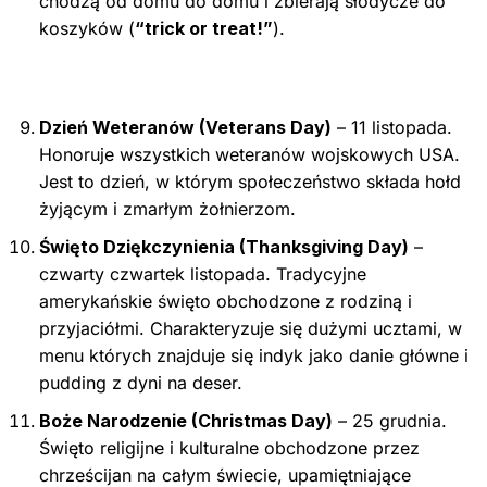
chodzą od domu do domu i zbierają słodycze do
koszyków (
“trick or treat!”
).
Dzień Weteranów (Veterans Day)
– 11 listopada.
Honoruje wszystkich weteranów wojskowych USA.
Jest to dzień, w którym społeczeństwo składa hołd
żyjącym i zmarłym żołnierzom.
Święto Dziękczynienia (Thanksgiving Day)
–
czwarty czwartek listopada. Tradycyjne
amerykańskie święto obchodzone z rodziną i
przyjaciółmi. Charakteryzuje się dużymi ucztami, w
menu których znajduje się indyk jako danie główne i
pudding z dyni na deser.
Boże Narodzenie (Christmas Day)
– 25 grudnia.
Święto religijne i kulturalne obchodzone przez
chrześcijan na całym świecie, upamiętniające