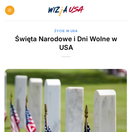
Skip
to
content
ŻYCIE W USA
Święta Narodowe i Dni Wolne w
USA