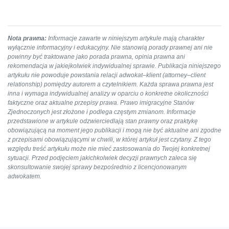
Nota prawna:
Informacje zawarte w niniejszym artykule mają charakter
wyłącznie informacyjny i edukacyjny. Nie stanowią porady prawnej ani nie
powinny być traktowane jako porada prawna, opinia prawna ani
rekomendacja w jakiejkolwiek indywidualnej sprawie. Publikacja niniejszego
artykułu nie powoduje powstania relacji adwokat–klient (attorney–client
relationship) pomiędzy autorem a czytelnikiem. Każda sprawa prawna jest
inna i wymaga indywidualnej analizy w oparciu o konkretne okoliczności
faktyczne oraz aktualne przepisy prawa. Prawo imigracyjne Stanów
Zjednoczonych jest złożone i podlega częstym zmianom. Informacje
przedstawione w artykule odzwierciedlają stan prawny oraz praktykę
obowiązującą na moment jego publikacji i mogą nie być aktualne ani zgodne
z przepisami obowiązującymi w chwili, w której artykuł jest czytany. Z tego
względu treść artykułu może nie mieć zastosowania do Twojej konkretnej
sytuacji. Przed podjęciem jakichkolwiek decyzji prawnych zaleca się
skonsultowanie swojej sprawy bezpośrednio z licencjonowanym
adwokatem.