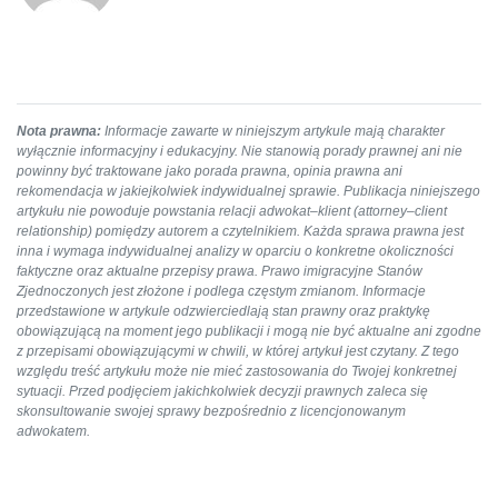
Nota prawna:
Informacje zawarte w niniejszym artykule mają charakter
wyłącznie informacyjny i edukacyjny. Nie stanowią porady prawnej ani nie
powinny być traktowane jako porada prawna, opinia prawna ani
rekomendacja w jakiejkolwiek indywidualnej sprawie. Publikacja niniejszego
artykułu nie powoduje powstania relacji adwokat–klient (attorney–client
relationship) pomiędzy autorem a czytelnikiem. Każda sprawa prawna jest
inna i wymaga indywidualnej analizy w oparciu o konkretne okoliczności
faktyczne oraz aktualne przepisy prawa. Prawo imigracyjne Stanów
Zjednoczonych jest złożone i podlega częstym zmianom. Informacje
przedstawione w artykule odzwierciedlają stan prawny oraz praktykę
obowiązującą na moment jego publikacji i mogą nie być aktualne ani zgodne
z przepisami obowiązującymi w chwili, w której artykuł jest czytany. Z tego
względu treść artykułu może nie mieć zastosowania do Twojej konkretnej
sytuacji. Przed podjęciem jakichkolwiek decyzji prawnych zaleca się
skonsultowanie swojej sprawy bezpośrednio z licencjonowanym
adwokatem.