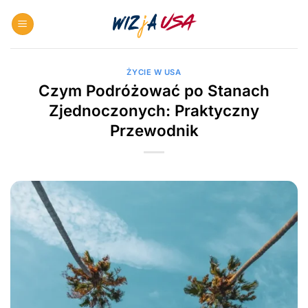
Skip
to
content
ŻYCIE W USA
Czym Podróżować po Stanach
Zjednoczonych: Praktyczny
Przewodnik