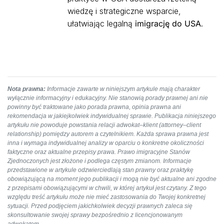
wiedzę i strategiczne wsparcie,
ułatwiając legalną
imigrację do USA
.
Nota prawna:
Informacje zawarte w niniejszym artykule mają charakter
wyłącznie informacyjny i edukacyjny. Nie stanowią porady prawnej ani nie
powinny być traktowane jako porada prawna, opinia prawna ani
rekomendacja w jakiejkolwiek indywidualnej sprawie. Publikacja niniejszego
artykułu nie powoduje powstania relacji adwokat–klient (attorney–client
relationship) pomiędzy autorem a czytelnikiem. Każda sprawa prawna jest
inna i wymaga indywidualnej analizy w oparciu o konkretne okoliczności
faktyczne oraz aktualne przepisy prawa. Prawo imigracyjne Stanów
Zjednoczonych jest złożone i podlega częstym zmianom. Informacje
przedstawione w artykule odzwierciedlają stan prawny oraz praktykę
obowiązującą na moment jego publikacji i mogą nie być aktualne ani zgodne
z przepisami obowiązującymi w chwili, w której artykuł jest czytany. Z tego
względu treść artykułu może nie mieć zastosowania do Twojej konkretnej
sytuacji. Przed podjęciem jakichkolwiek decyzji prawnych zaleca się
skonsultowanie swojej sprawy bezpośrednio z licencjonowanym
adwokatem.