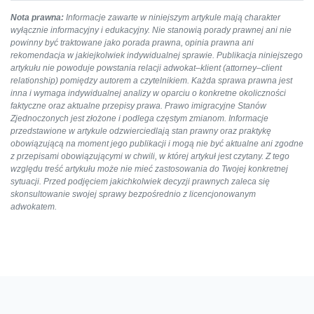
Nota prawna:
Informacje zawarte w niniejszym artykule mają charakter
wyłącznie informacyjny i edukacyjny. Nie stanowią porady prawnej ani nie
powinny być traktowane jako porada prawna, opinia prawna ani
rekomendacja w jakiejkolwiek indywidualnej sprawie. Publikacja niniejszego
artykułu nie powoduje powstania relacji adwokat–klient (attorney–client
relationship) pomiędzy autorem a czytelnikiem. Każda sprawa prawna jest
inna i wymaga indywidualnej analizy w oparciu o konkretne okoliczności
faktyczne oraz aktualne przepisy prawa. Prawo imigracyjne Stanów
Zjednoczonych jest złożone i podlega częstym zmianom. Informacje
przedstawione w artykule odzwierciedlają stan prawny oraz praktykę
obowiązującą na moment jego publikacji i mogą nie być aktualne ani zgodne
z przepisami obowiązującymi w chwili, w której artykuł jest czytany. Z tego
względu treść artykułu może nie mieć zastosowania do Twojej konkretnej
sytuacji. Przed podjęciem jakichkolwiek decyzji prawnych zaleca się
skonsultowanie swojej sprawy bezpośrednio z licencjonowanym
adwokatem.