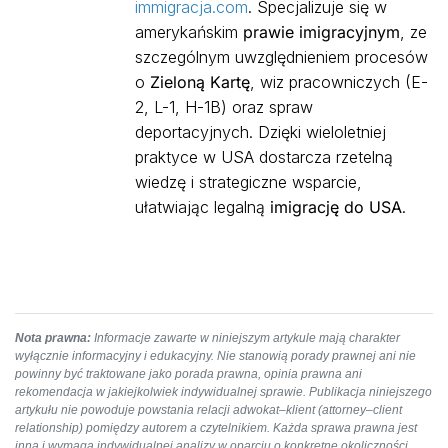
immigracja.com
. Specjalizuje się w
amerykańskim
prawie imigracyjnym
, ze
szczególnym uwzględnieniem procesów
o
Zieloną Kartę
, wiz pracowniczych (E-
2, L-1, H-1B) oraz spraw
deportacyjnych. Dzięki wieloletniej
praktyce w USA dostarcza rzetelną
wiedzę i strategiczne wsparcie,
ułatwiając legalną
imigrację do USA
.
Nota prawna:
Informacje zawarte w niniejszym artykule mają charakter
wyłącznie informacyjny i edukacyjny. Nie stanowią porady prawnej ani nie
powinny być traktowane jako porada prawna, opinia prawna ani
rekomendacja w jakiejkolwiek indywidualnej sprawie. Publikacja niniejszego
artykułu nie powoduje powstania relacji adwokat–klient (attorney–client
relationship) pomiędzy autorem a czytelnikiem. Każda sprawa prawna jest
inna i wymaga indywidualnej analizy w oparciu o konkretne okoliczności