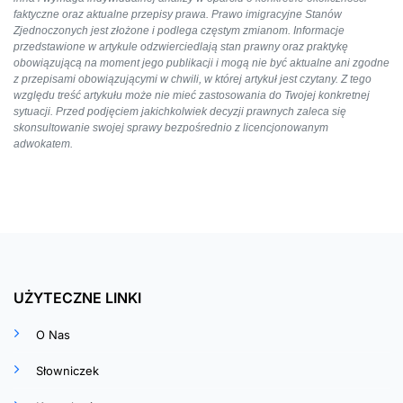
faktyczne oraz aktualne przepisy prawa. Prawo imigracyjne Stanów
Zjednoczonych jest złożone i podlega częstym zmianom. Informacje
przedstawione w artykule odzwierciedlają stan prawny oraz praktykę
obowiązującą na moment jego publikacji i mogą nie być aktualne ani zgodne
z przepisami obowiązującymi w chwili, w której artykuł jest czytany. Z tego
względu treść artykułu może nie mieć zastosowania do Twojej konkretnej
sytuacji. Przed podjęciem jakichkolwiek decyzji prawnych zaleca się
skonsultowanie swojej sprawy bezpośrednio z licencjonowanym
adwokatem.
UŻYTECZNE LINKI
O Nas
Słowniczek