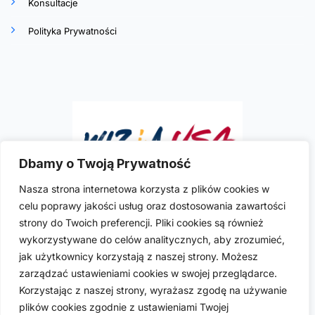
Konsultacje
Polityka Prywatności
Dbamy o Twoją Prywatność
Nasza strona internetowa korzysta z plików cookies w
celu poprawy jakości usług oraz dostosowania zawartości
Ilona R. Szymkowicz
to doświadczona i
strony do Twoich preferencji. Pliki cookies są również
wykwalifikowana polska prawniczka imigracyjna
wykorzystywane do celów analitycznych, aby zrozumieć,
praktykująca w USA. Posiada licencje do wykonywania
jak użytkownicy korzystają z naszej strony. Możesz
zawodu w sześciu stanach USA: Kalifornii, Kolorado,
zarządzać ustawieniami cookies w swojej przeglądarce.
Florydzie, Nevadzie, Nowym Jorku i Teksasie.
Korzystając z naszej strony, wyrażasz zgodę na używanie
plików cookies zgodnie z ustawieniami Twojej