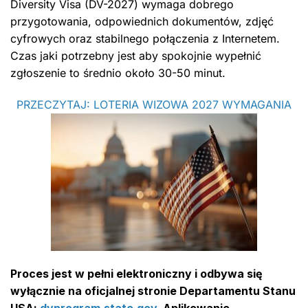
Diversity Visa (DV-2027) wymaga dobrego
przygotowania, odpowiednich dokumentów, zdjęć
cyfrowych oraz stabilnego połączenia z Internetem.
Czas jaki potrzebny jest aby spokojnie wypełnić
zgłoszenie to średnio około 30-50 minut.
PRZECZYTAJ: LOTERIA WIZOWA 2027 WYMAGANIA
Proces jest w pełni elektroniczny i odbywa się
wyłącznie na oficjalnej stronie Departamentu Stanu
USA:
dvprogram.state.gov.
Aplikowanie