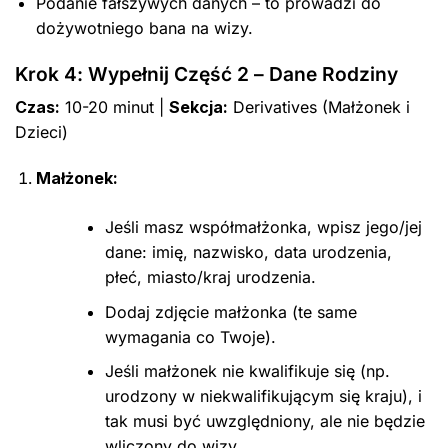
Podanie fałszywych danych – to prowadzi do
dożywotniego bana na wizy.
Krok 4: Wypełnij Część 2 – Dane Rodziny
Czas:
10-20 minut |
Sekcja:
Derivatives (Małżonek i
Dzieci)
Małżonek:
Jeśli masz współmałżonka, wpisz jego/jej
dane: imię, nazwisko, data urodzenia,
płeć, miasto/kraj urodzenia.
Dodaj zdjęcie małżonka (te same
wymagania co Twoje).
Jeśli małżonek nie kwalifikuje się (np.
urodzony w niekwalifikującym się kraju), i
tak musi być uwzględniony, ale nie będzie
wliczony do wizy.