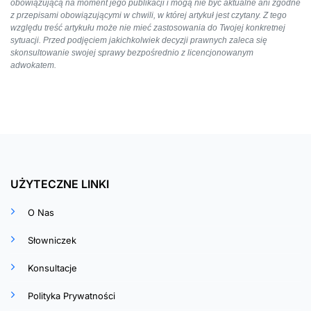
obowiązującą na moment jego publikacji i mogą nie być aktualne ani zgodne
z przepisami obowiązującymi w chwili, w której artykuł jest czytany. Z tego
względu treść artykułu może nie mieć zastosowania do Twojej konkretnej
sytuacji. Przed podjęciem jakichkolwiek decyzji prawnych zaleca się
skonsultowanie swojej sprawy bezpośrednio z licencjonowanym
adwokatem.
UŻYTECZNE LINKI
O Nas
Słowniczek
Konsultacje
Polityka Prywatności