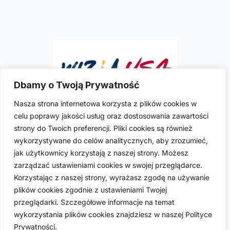
Dbamy o Twoją Prywatność
Nasza strona internetowa korzysta z plików cookies w
celu poprawy jakości usług oraz dostosowania zawartości
Ilona R. Szymkowicz
to doświadczona i
strony do Twoich preferencji. Pliki cookies są również
wykwalifikowana polska prawniczka imigracyjna
wykorzystywane do celów analitycznych, aby zrozumieć,
praktykująca w USA. Posiada licencje do wykonywania
jak użytkownicy korzystają z naszej strony. Możesz
zawodu w sześciu stanach USA: Kalifornii, Kolorado,
zarządzać ustawieniami cookies w swojej przeglądarce.
Florydzie, Nevadzie, Nowym Jorku i Teksasie.
Korzystając z naszej strony, wyrażasz zgodę na używanie
plików cookies zgodnie z ustawieniami Twojej
przeglądarki. Szczegółowe informacje na temat
wykorzystania plików cookies znajdziesz w naszej Polityce
Prywatności.