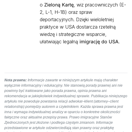
o
Zieloną Kartę
, wiz pracowniczych (E-
2, L-1, H-1B) oraz spraw
deportacyjnych. Dzięki wieloletniej
praktyce w USA dostarcza rzetelną
wiedzę i strategiczne wsparcie,
ułatwiając legalną
imigrację do USA
.
Nota prawna:
Informacje zawarte w niniejszym artykule mają charakter
wyłącznie informacyjny i edukacyjny. Nie stanowią porady prawnej ani nie
powinny być traktowane jako porada prawna, opinia prawna ani
rekomendacja w jakiejkolwiek indywidualnej sprawie. Publikacja niniejszego
artykułu nie powoduje powstania relacji adwokat–klient (attorney–client
relationship) pomiędzy autorem a czytelnikiem. Każda sprawa prawna jest
inna i wymaga indywidualnej analizy w oparciu o konkretne okoliczności
faktyczne oraz aktualne przepisy prawa. Prawo imigracyjne Stanów
Zjednoczonych jest złożone i podlega częstym zmianom. Informacje
przedstawione w artykule odzwierciedlają stan prawny oraz praktykę