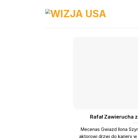
Skip
to
content
Rafał Zawierucha 
Mecenas Gwiazd Ilona Szy
aktorowi drzwi do kariery w