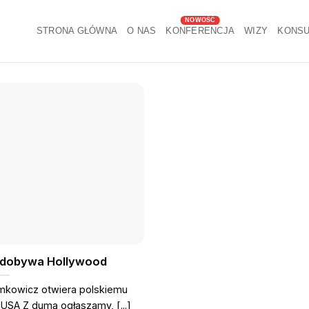
STRONA GŁÓWNA
O NAS
KONFERENCJA
WIZY
KONSU
zdobywa Hollywood
mkowicz otwiera polskiemu
 USA Z dumą ogłaszamy, [...]