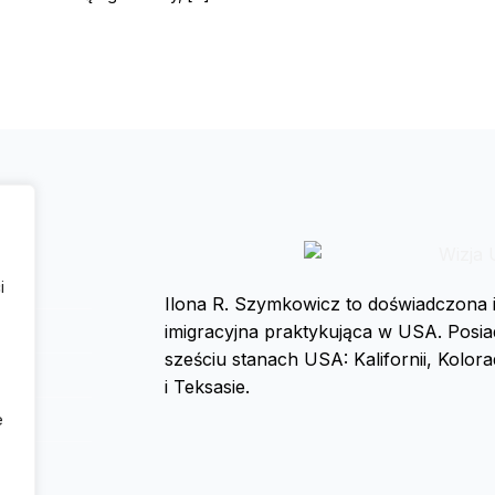
i
Ilona R. Szymkowicz
to doświadczona 
imigracyjna praktykująca w USA. Posi
,
sześciu stanach USA: Kalifornii, Kolo
i Teksasie.
e